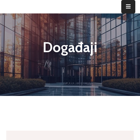
ID
Vogošće
Događaji
Privreda
Vogošća
Home
Događaji
Poslovanje
Investiranje
Privredni
subjekti
Novosti