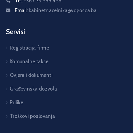
Tel:
+387 33 586 456
Email:
kabinetnacelnika@vogosca.ba
Servisi
Registracija firme
Komunalne takse
Ovjera i dokumenti
Građevinska dozvola
Prilike
Troškovi poslovanja