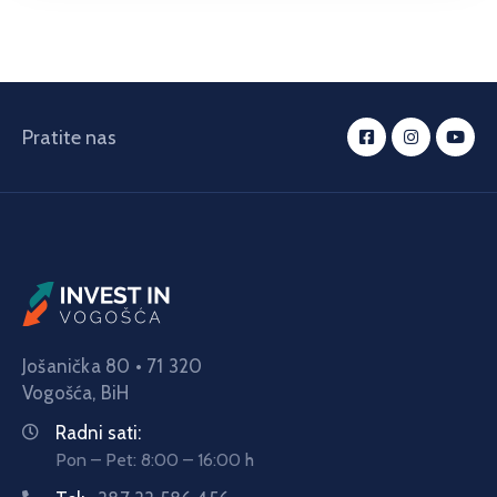
Pratite nas
Jošanička 80 • 71 320
Vogošća,
BiH
Radni sati:
Pon – Pet: 8:00 – 16:00 h