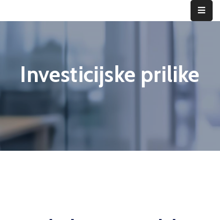
ID
Vogošće
Investicijske prilike
Privreda
Vogošća
Home
Investicijske prilike
Poslovanje
Investiranje
Privredni
subjekti
Novosti