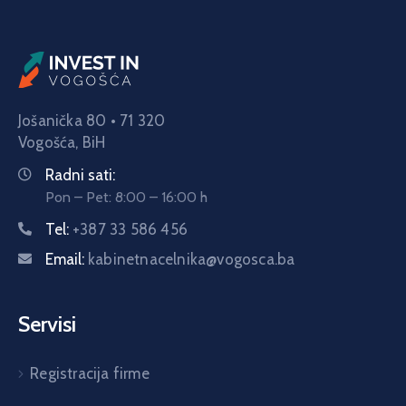
Jošanička 80 • 71 320
Vogošća,
BiH
Radni sati:
Pon – Pet: 8:00 – 16:00 h
Tel:
+387 33 586 456
Email:
kabinetnacelnika@vogosca.ba
Servisi
Registracija firme