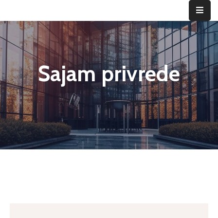
ID
Vogošće
Sajam privrede
Privreda
Vogošća
Home
Sajam privrede
Poslovanje
Investiranje
Privredni
subjekti
Novosti