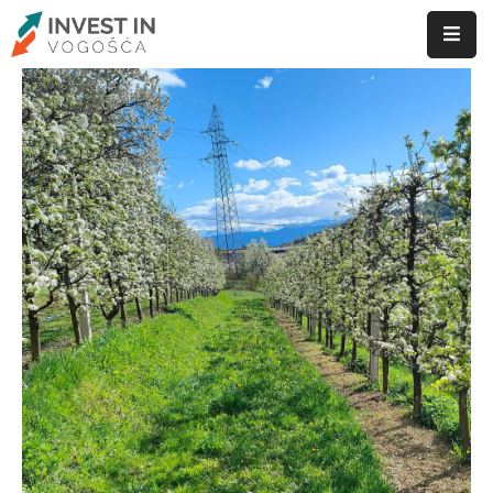
ID
Vogošće
Privreda
Vogošća
Poslovanje
Investiranje
Privredni
subjekti
Novosti