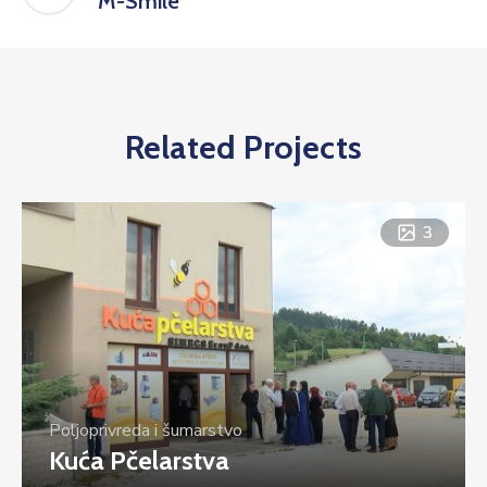
M-Smile
Related Projects
3
Poljoprivreda i šumarstvo
Kuća Pčelarstva