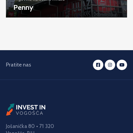
Penny
Pratite nas
Jošanička 80 • 71 320