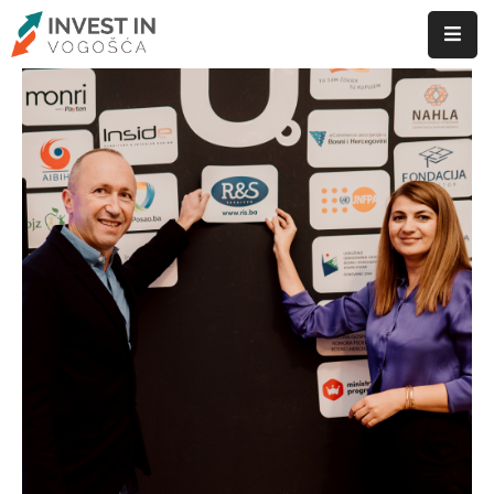
ID
Vogošće
Privreda
Vogošća
Poslovanje
Investiranje
Privredni
subjekti
Novosti