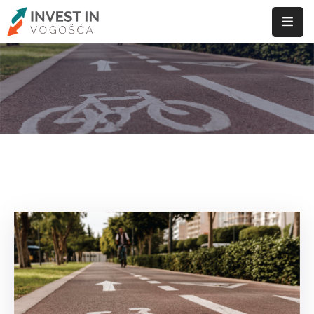
Home
Archive by tag Oglas"
ID
Vogošće
Privreda
Vogošća
Poslovanje
Investiranje
Privredni
Subjekti
Novosti