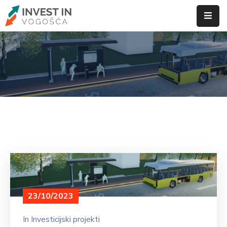
Home
Investicijski projekti
ID
Vogošće
Privreda
Vogošća
Poslovanje
Investiranje
Privredni
Subjekti
Novosti
23/10/2023
In
Investicijski projekti