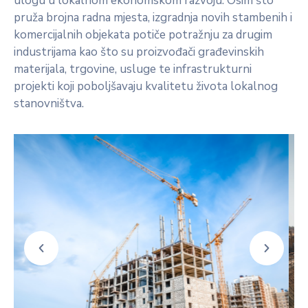
ulogu u lokalnom ekonomskom razvoju. Osim što
pruža brojna radna mjesta, izgradnja novih stambenih i
komercijalnih objekata potiče potražnju za drugim
industrijama kao što su proizvođači građevinskih
materijala, trgovine, usluge te infrastrukturni
projekti koji poboljšavaju kvalitetu života lokalnog
stanovništva.