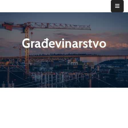
ID
Vogošće
Građevinarstvo
Privreda
Vogošća
Home
Department
Građevinarstvo
Poslovanje
Investiranje
Privredni
subjekti
Novosti